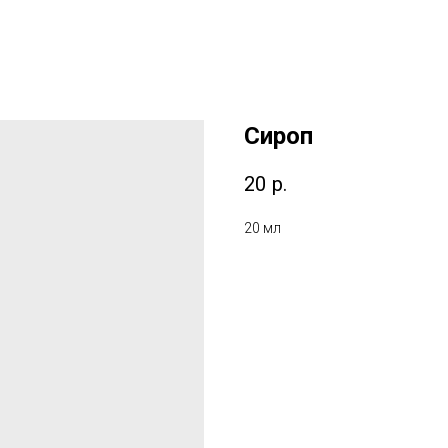
Сироп
20
р.
20 мл